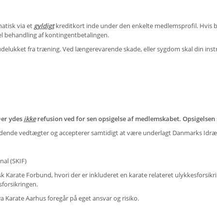
atisk via et
gyldigt
kreditkort inde under den enkelte medlemsprofil. Hvis beta
el behandling af kontingentbetalingen.
ve udelukket fra træning. Ved længerevarende skade, eller sygdom skal din in
Der ydes
ikke
refusion ved for sen opsigelse af medlemskabet. Opsigelsen sk
ende vedtægter og accepterer samtidigt at være underlagt Danmarks Idræt
nal (SKIF)
sk Karate Forbund, hvori der er inkluderet en karate relateret ulykkesforsikr
esforsikringen.
 Karate Aarhus foregår på eget ansvar og risiko.