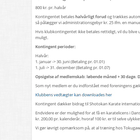
800 kr. pr. halvår
Kontingentet betales
halvårligt forud
og trækkes autom
så pålægger vi administrationsgebyr kr. 25 ifm. en manu
Hvis klubkontingentet ikke betales rettidigt, vil du bli
muligt.
Kontingent perioder:
Halvår:
1. januar -> 30. juni (Betaling pr. 01.01)
1. juli -> 31. december (Betaling pr. 01.07)
Opsigelse af medlemskab: løbende måned + 30 dage. 
Som nyt medlem er du indforstået med foreningens gæld
Klubbens vedtægter kan downloades her
Kontingent dækker bidrag til Shotokan Karate internatio
Endvidere er der mulighed for at få en karatelicens i Dan
kr. 200,00 pr. kalenderår, hvoraf 100 kr. er til selve ulykk
Vi gør iøvrigt opmærksom på, at al træning hos Tokugawa