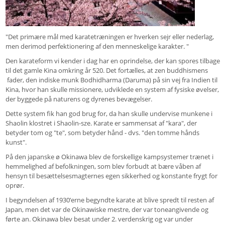
"Det primære mål med karatetræningen er hverken sejr eller nederlag,
men derimod perfektionering af den menneskelige karakter. "
Den karateform vi kender i dag har en oprindelse, der kan spores tilbage
til det gamle Kina omkring år 520. Det fortælles, at zen buddhismens
fader, den indiske munk Bodhidharma (Daruma) på sin vej fra Indien til
Kina, hvor han skulle missionere, udviklede en system af fysiske øvelser,
der byggede på naturens og dyrenes bevægelser.
Dette system fik han god brug for, da han skulle undervise munkene i
Shaolin klostret i Shaolin-sze. Karate er sammensat af "kara", der
betyder tom og "te", som betyder hånd - dvs. "den tomme hånds
kunst".
På den japanske ø Okinawa blev de forskellige kampsystemer trænet i
hemmelighed af befolkningen, som blev forbudt at bære våben af
hensyn til besættelsesmagternes egen sikkerhed og konstante frygt for
oprør.
I begyndelsen af 1930’erne begyndte karate at blive spredt til resten af
Japan, men det var de Okinawiske mestre, der var toneangivende og
førte an. Okinawa blev besat under 2. verdenskrig og var under