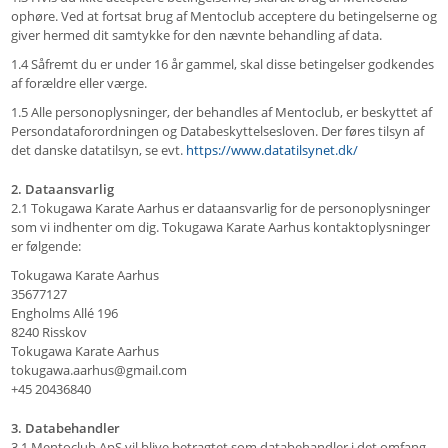
ophøre. Ved at fortsat brug af Mentoclub acceptere du betingelserne og
giver hermed dit samtykke for den nævnte behandling af data.
1.4 Såfremt du er under 16 år gammel, skal disse betingelser godkendes
af forældre eller værge.
1.5 Alle personoplysninger, der behandles af Mentoclub, er beskyttet af
Persondataforordningen og Databeskyttelsesloven. Der føres tilsyn af
det danske datatilsyn, se evt.
https://www.datatilsynet.dk/
2. Dataansvarlig
2.1 Tokugawa Karate Aarhus er dataansvarlig for de personoplysninger
som vi indhenter om dig. Tokugawa Karate Aarhus kontaktoplysninger
er følgende:
Tokugawa Karate Aarhus
35677127
Engholms Allé 196
8240 Risskov
Tokugawa Karate Aarhus
tokugawa.aarhus@gmail.com
+45 20436840
3. Databehandler
3.1 Mentoclub ApS vil blive betragtet som databehandler i det omfang