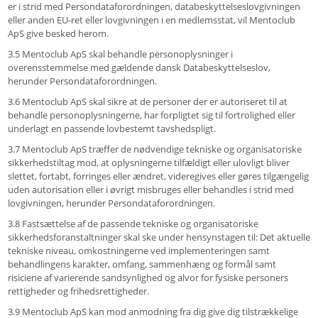
er i strid med Persondataforordningen, databeskyttelseslovgivningen
eller anden EU-ret eller lovgivningen i en medlemsstat, vil Mentoclub
ApS give besked herom.
3.5 Mentoclub ApS skal behandle personoplysninger i
overensstemmelse med gældende dansk Databeskyttelseslov,
herunder Persondataforordningen.
3.6 Mentoclub ApS skal sikre at de personer der er autoriseret til at
behandle personoplysningerne, har forpligtet sig til fortrolighed eller
underlagt en passende lovbestemt tavshedspligt.
3.7 Mentoclub ApS træffer de nødvendige tekniske og organisatoriske
sikkerhedstiltag mod, at oplysningerne tilfældigt eller ulovligt bliver
slettet, fortabt, forringes eller ændret, videregives eller gøres tilgængelig
uden autorisation eller i øvrigt misbruges eller behandles i strid med
lovgivningen, herunder Persondataforordningen.
3.8 Fastsættelse af de passende tekniske og organisatoriske
sikkerhedsforanstaltninger skal ske under hensynstagen til: Det aktuelle
tekniske niveau, omkostningerne ved implementeringen samt
behandlingens karakter, omfang, sammenhæng og formål samt
risiciene af varierende sandsynlighed og alvor for fysiske personers
rettigheder og frihedsrettigheder.
3.9 Mentoclub ApS kan mod anmodning fra dig give dig tilstrækkelige