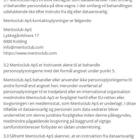
vi behandler persondata på dine vegne. I det omfang vil behandlingen
udelukkende ske efter instruks fra dig eller dataansvarlig.
Mentoclub ApS kontaktoplysninger er følgende:
Mentoclub ApS
Lykkegårdshave 17
6000 Kolding
info@mentoclub.com
https://www.mentoclub.com
3.2 Mentoclub ApS er instrueret alene til at behandle
personoplysningerne med det formål angivet under punkt 5.
Mentoclub ApS behandler eller anvender ikke personoplysningerne til
andre formål end angivet heri. Herunder overførsel af
personoplysninger til et tredjeland eller en international organisation
medmindre Mentoclub ApS er forpligtet hertil efter EU-retten eller
lovgivningen i en medlemsstat, som Mentoclub ApS er underlagt. I disse
tilfælde vil dataansvarlig og personen som data vedrører bliver
underrettet om denne juridiske forpligtelse inden denne påbegyndes,
medmindre pågældende lovgivning på baggrund af vigtige
samfundsinteresser forbyder en sådan underretning.
3.3 Såfremt Mentoclub ApS skønner, at en instruktion fra dataansvarlig