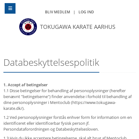
BLIV MEDLEM
|
LOG IND
TOKUGAWA KARATE AARHUS
Databeskyttelsespolitik
1. Accept af betingelser
1.1 Disse betingelser for behandling af personoplysninger (herefter
benævnt "betingelserne") finder anvendelse i forhold til behandling af
dine personoplysninger i Mentoclub (https://www.tokugawa-
karate.dk/).
1.2 Ved personoplysninger forstås enhver form for information om en
identificeret eller identificerbar fysisk person jf.
Persondataforordningen og Databeskyttelsesloven.
1.3 Hvis du ikke acceptere betingelserne, skal alt brug af Mentoclub